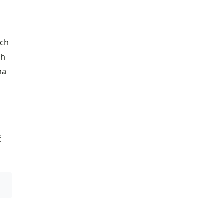
ych
ch
na
ć