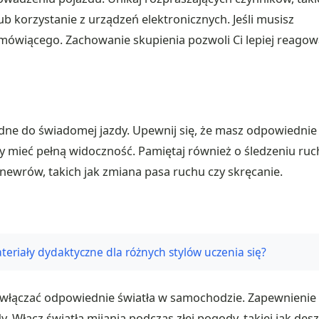
b korzystanie z urządzeń elektronicznych. Jeśli musisz
mówiącego. Zachowanie skupienia pozwoli Ci lepiej reagow
dne do świadomej jazdy. Upewnij się, że masz odpowiednie
by mieć pełną widoczność. Pamiętaj również o śledzeniu ru
ewrów, takich jak zmiana pasa ruchu czy skręcanie.
teriały dydaktyczne dla różnych stylów uczenia się?
by włączać odpowiednie światła w samochodzie. Zapewnienie
. Włącz światła mijania podczas złej pogody, takiej jak des