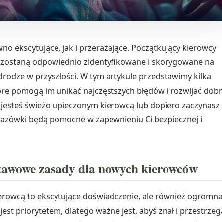
no ekscytujące, jak i przerażające. Początkujący kierowcy
nie zostaną odpowiednio zidentyfikowane i skorygowane na
odze w przyszłości. W tym artykule przedstawimy kilka
re pomogą im unikać najczęstszych błędów i rozwijać dob
y jesteś świeżo upieczonym kierowcą lub dopiero zaczynasz
zówki będą pomocne w zapewnieniu Ci bezpiecznej i
stawowe zasady dla nowych kierowców
ierowcą to ekscytujące doświadczenie, ale również ogromn
st priorytetem, dlatego ważne jest, abyś znał i przestrzeg