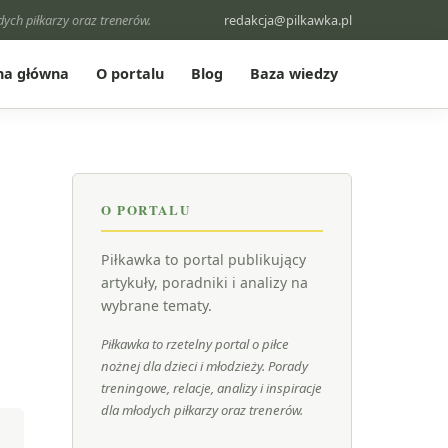
odych piłkarzy oraz trenerów.
redakcja@pilkawka.pl
na główna
O portalu
Blog
Baza wiedzy
O PORTALU
Piłkawka to portal publikujący
artykuły, poradniki i analizy na
wybrane tematy.
Piłkawka to rzetelny portal o piłce
nożnej dla dzieci i młodzieży. Porady
treningowe, relacje, analizy i inspiracje
dla młodych piłkarzy oraz trenerów.