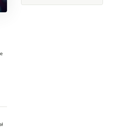
re
a
ał