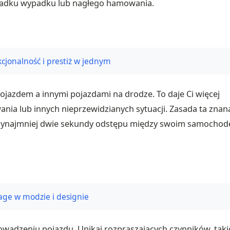
padku wypadku lub nagłego hamowania.
kcjonalność i prestiż w jednym
jazdem a innymi pojazdami na drodze. To daje Ci więcej
ia lub innych nieprzewidzianych sytuacji. Zasada ta znan
rzynajmniej dwie sekundy odstępu między swoim samocho
age w modzie i designie
rowadzeniu pojazdu. Unikaj rozpraszających czynników, taki