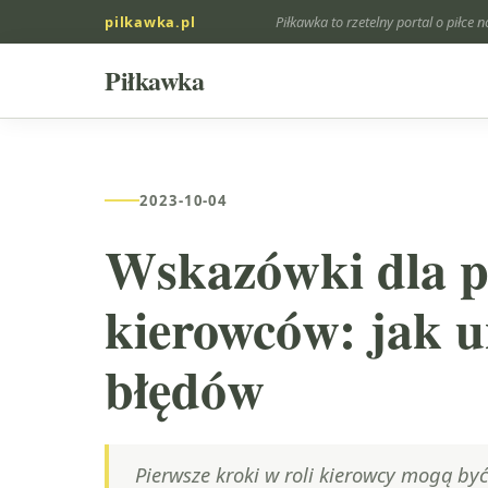
pilkawka.pl
Piłkawka to rzetelny portal o piłce n
Piłkawka
2023-10-04
Wskazówki dla p
kierowców: jak 
błędów
Pierwsze kroki w roli kierowcy mogą być