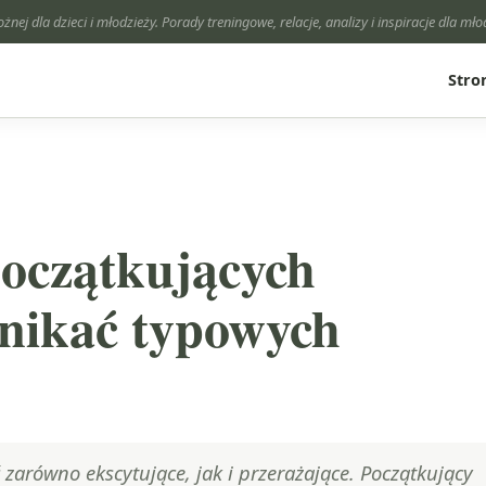
ożnej dla dzieci i młodzieży. Porady treningowe, relacje, analizy i inspiracje dla mł
Stro
oczątkujących
unikać typowych
 zarówno ekscytujące, jak i przerażające. Początkujący