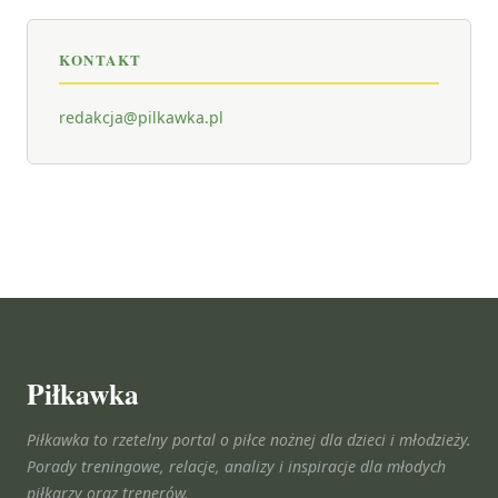
KONTAKT
redakcja@pilkawka.pl
Piłkawka
Piłkawka to rzetelny portal o piłce nożnej dla dzieci i młodzieży.
Porady treningowe, relacje, analizy i inspiracje dla młodych
piłkarzy oraz trenerów.