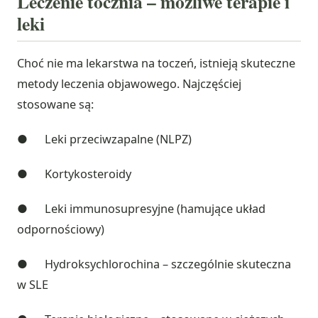
Leczenie tocznia – możliwe terapie i
leki
Choć nie ma lekarstwa na toczeń, istnieją skuteczne
metody leczenia objawowego. Najczęściej
stosowane są:
● Leki przeciwzapalne (NLPZ)
● Kortykosteroidy
● Leki immunosupresyjne (hamujące układ
odpornościowy)
● Hydroksychlorochina – szczególnie skuteczna
w SLE