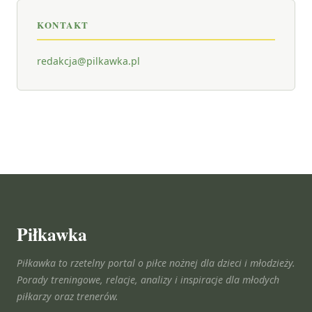
KONTAKT
redakcja@pilkawka.pl
Piłkawka
Piłkawka to rzetelny portal o piłce nożnej dla dzieci i młodzieży.
Porady treningowe, relacje, analizy i inspiracje dla młodych
piłkarzy oraz trenerów.