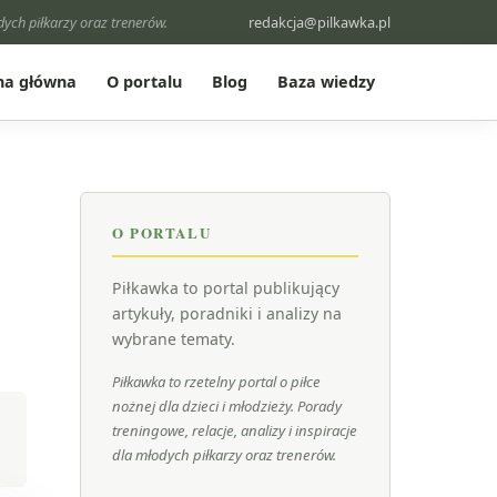
odych piłkarzy oraz trenerów.
redakcja@pilkawka.pl
na główna
O portalu
Blog
Baza wiedzy
O PORTALU
Piłkawka to portal publikujący
artykuły, poradniki i analizy na
wybrane tematy.
Piłkawka to rzetelny portal o piłce
nożnej dla dzieci i młodzieży. Porady
treningowe, relacje, analizy i inspiracje
dla młodych piłkarzy oraz trenerów.