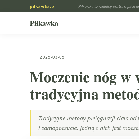
pilkawka.pl
Piłkawka to rzetelny portal o piłce n
Piłkawka
2025-03-05
Moczenie nóg w w
tradycyjna metod
Tradycyjne metody pielęgnacji ciała od
i samopoczucie. Jedną z nich jest mocz