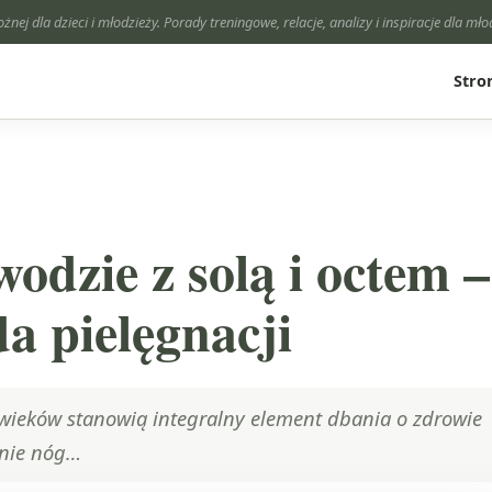
ożnej dla dzieci i młodzieży. Porady treningowe, relacje, analizy i inspiracje dla mł
Stro
odzie z solą i octem –
a pielęgnacji
 wieków stanowią integralny element dbania o zdrowie
enie nóg…