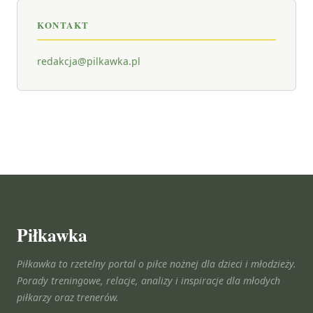
KONTAKT
redakcja@pilkawka.pl
Piłkawka
Piłkawka to rzetelny portal o piłce nożnej dla dzieci i młodzieży.
Porady treningowe, relacje, analizy i inspiracje dla młodych
piłkarzy oraz trenerów.