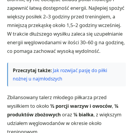
zapewnić łatwą dostępność energii. Najlepiej spożyć
większy posiłek 2–3 godziny przed treningiem, a
mniejszą przekąskę około 1,5–2 godziny wcześniej.
W trakcie dłuższego wysiłku zaleca się uzupełnianie
energii węglowodanami w ilości 30–60 g na godzinę,
co pomaga zachować wysoką wydolność.
Przeczytaj także:
Jak rozwijać pasję do piłki
nożnej u najmłodszych
Zbilansowany talerz młodego piłkarza przed
wysiłkiem to około
½ porcji warzyw i owoców
,
¼
produktów zbożowych
oraz
¼ białka
, z większym
udziałem węglowodanów w okresie około
treningowym.