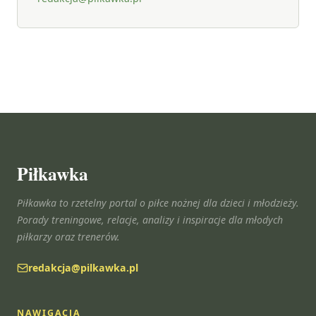
Piłkawka
Piłkawka to rzetelny portal o piłce nożnej dla dzieci i młodzieży.
Porady treningowe, relacje, analizy i inspiracje dla młodych
piłkarzy oraz trenerów.
redakcja@pilkawka.pl
NAWIGACJA