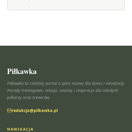
Piłkawka
Piłkawka to rzetelny portal o piłce nożnej dla dzieci i młodzieży.
Porady treningowe, relacje, analizy i inspiracje dla młodych
piłkarzy oraz trenerów.
redakcja@pilkawka.pl
NAWIGACJA